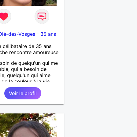
Dié-des-Vosges
-
35 ans
célibataire de 35 ans
che rencontre amoureuse
esoin de quelqu'un qui me
ble, qui a besoin de
sie, quelqu'un qui aime
 de la couleur à la vie.
Voir le profil