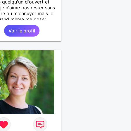
s quelqu'un d'ouvert et
, je n'aime pas rester sans
aire ou m'ennuyer mais je
quand même me poser
il le faut. Ouverte à une
Voir le profil
rencontre sur Cholet ou les
s si tel en est le cas..