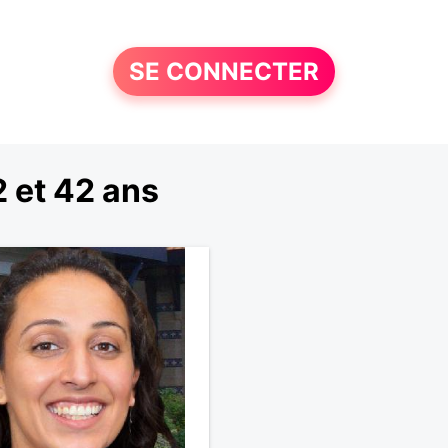
SE CONNECTER
 et 42 ans