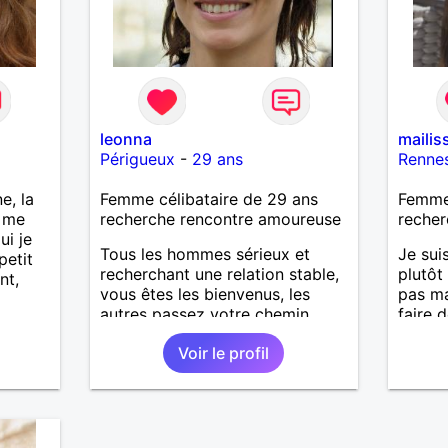
leonna
mailis
Périgueux
-
29 ans
Renne
e, la
Femme célibataire de 29 ans
Femme 
l me
recherche rencontre amoureuse
recher
i je
Tous les hommes sérieux et
Je sui
petit
recherchant une relation stable,
plutôt
nt,
vous êtes les bienvenus, les
pas ma
autres passez votre chemin.
faire 
Merci.
cherch
Voir le profil
ses dé
pourqu
conna