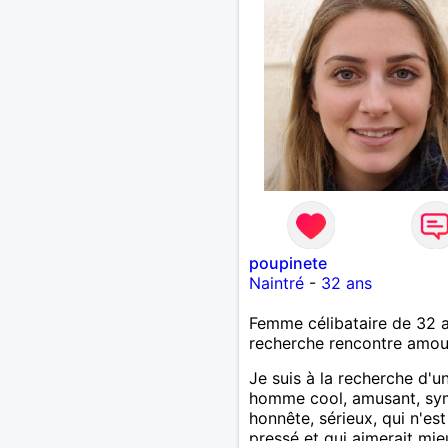
poupinete
Naintré
-
32 ans
Femme célibataire de 32 
recherche rencontre amo
Je suis à la recherche d'u
homme cool, amusant, sy
honnête, sérieux, qui n'es
pressé et qui aimerait mi