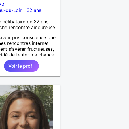
72
au-du-Loir
-
32 ans
célibataire de 32 ans
che rencontre amoureuse
avoir pris conscience que
nes rencontres internet
ent s'avérer fructueuses,
écidé de tenter ma chance
 site pour découvrir de
Voir le profil
les personnes sur
u-de-Loir voire Le Mans
Flèche !