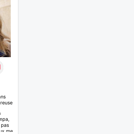
ans
ureuse
n
mpa,
t pas
eux me