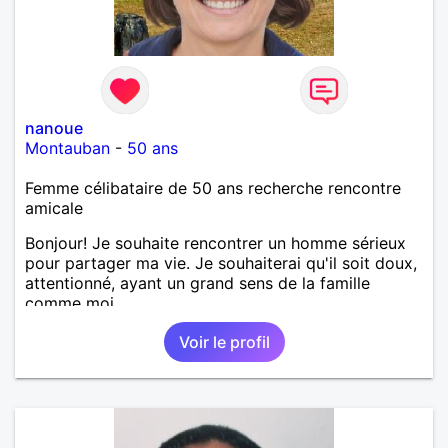
nanoue
Montauban
-
50 ans
Femme célibataire de 50 ans recherche rencontre
amicale
Bonjour! Je souhaite rencontrer un homme sérieux
pour partager ma vie. Je souhaiterai qu'il soit doux,
attentionné, ayant un grand sens de la famille
comme moi.
Voir le profil