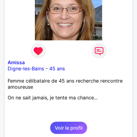
Amissa
Digne-les-Bains
-
45 ans
Femme célibataire de 45 ans recherche rencontre
amoureuse
On ne sait jamais, je tente ma chance...
Voir le profil