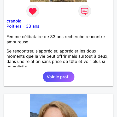
cranola
Poitiers
-
33 ans
Femme célibataire de 33 ans recherche rencontre
amoureuse
Se rencontrer, s'apprécier, apprécier les doux
moments que la vie peut offrir mais surtout à deux,
dans une relation sans prise de tête et voir plus si
complicité.
Voir le profil