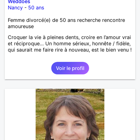
Weddoes
Nancy
-
50 ans
Femme divorcé(e) de 50 ans recherche rencontre
amoureuse
Croquer la vie à pleines dents, croire en l’amour vrai
et réciproque… Un homme sérieux, honnête / fidèle,
qui saurait me faire rire à nouveau, est le bien venu !
Voir le profil