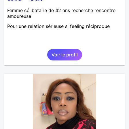
Femme célibataire de 42 ans recherche rencontre
amoureuse
Pour une relation sérieuse si feeling réciproque
Voir le profil