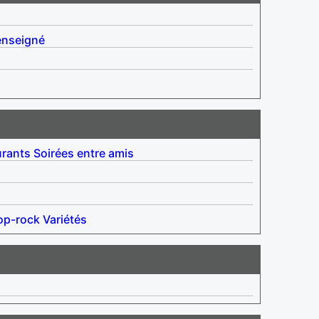
enseigné
urants
Soirées entre amis
op-rock
Variétés