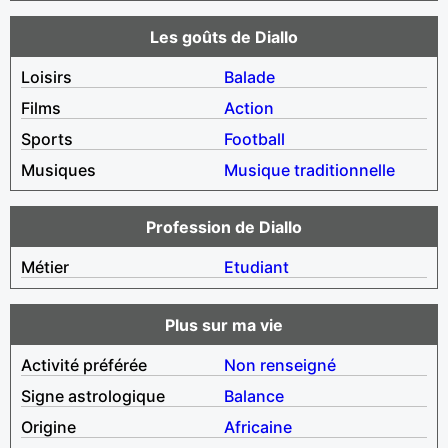
Les goûts de Diallo
Loisirs
Balade
Films
Action
Sports
Football
Musiques
Musique traditionnelle
Profession de Diallo
Métier
Etudiant
Plus sur ma vie
Activité préférée
Non renseigné
Signe astrologique
Balance
Origine
Africaine