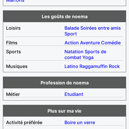
Les goûts de noema
Loisirs
Balade
Soirées entre amis
Sport
Films
Action
Aventure
Comédie
Sports
Natation
Sports de
combat
Yoga
Musiques
Latino
Raggamuffin
Rock
Profession de noema
Métier
Etudiant
Plus sur ma vie
Activité préférée
Boire un verre