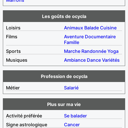
Les goûts de ocycla
Loisirs
Animaux
Balade
Cuisine
Films
Aventure
Documentaire
Famille
Sports
Marche
Randonnée
Yoga
Musiques
Ambiance
Dance
Variétés
Profession de ocycla
Métier
Salarié
Plus sur ma vie
Activité préférée
Se balader
Signe astrologique
Cancer