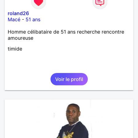
roland26
Macé
-
51 ans
Homme célibataire de 51 ans recherche rencontre
amoureuse
timide
Voir le profil