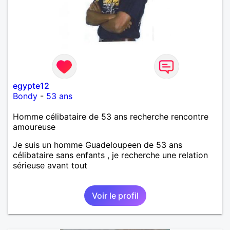
egypte12
Bondy
-
53 ans
Homme célibataire de 53 ans recherche rencontre
amoureuse
Je suis un homme Guadeloupeen de 53 ans
célibataire sans enfants , je recherche une relation
sérieuse avant tout
Voir le profil