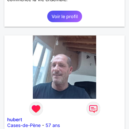
Voir le profil
hubert
Cases-de-Pène
-
57 ans