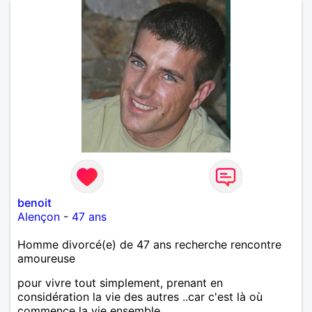
benoit
Alençon
-
47 ans
Homme divorcé(e) de 47 ans recherche rencontre
amoureuse
pour vivre tout simplement, prenant en
considération la vie des autres ..car c'est là où
commence la vie ensemble.