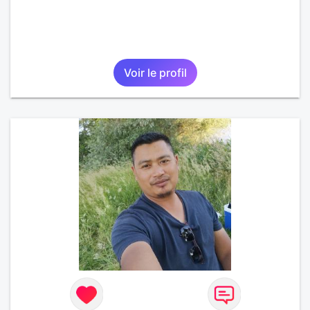
Voir le profil