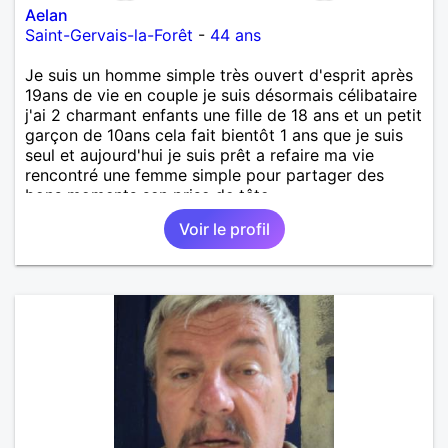
Aelan
Saint-Gervais-la-Forêt
-
44 ans
Je suis un homme simple très ouvert d'esprit après
19ans de vie en couple je suis désormais célibataire
j'ai 2 charmant enfants une fille de 18 ans et un petit
garçon de 10ans cela fait bientôt 1 ans que je suis
seul et aujourd'hui je suis prêt a refaire ma vie
rencontré une femme simple pour partager des
bons moments sen prise de tête
Voir le profil