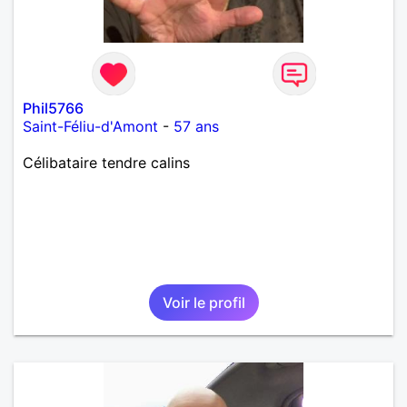
Phil5766
Saint-Féliu-d'Amont
-
57 ans
Célibataire tendre calins
Voir le profil