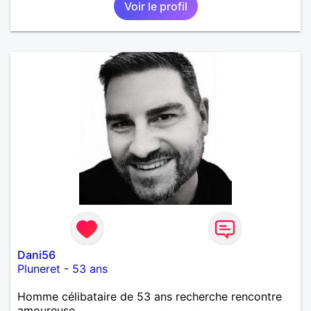
Voir le profil
disent plus que les mots. Aux silences qui apaisent.
Si tu cherches quelqu'un qui sait encore
s'émerveiller alors avec plaisir de pouvoir échanger
avec toi 🙏
Dani56
Pluneret
-
53 ans
Homme célibataire de 53 ans recherche rencontre
amoureuse