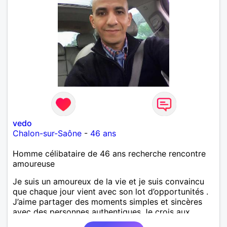
vedo
Chalon-sur-Saône
-
46 ans
Homme célibataire de 46 ans recherche rencontre
amoureuse
Je suis un amoureux de la vie et je suis convaincu
que chaque jour vient avec son lot d’opportunités .
J’aime partager des moments simples et sincères
avec des personnes authentiques Je crois aux
rencontres qui changent tout. Aux regards qui en