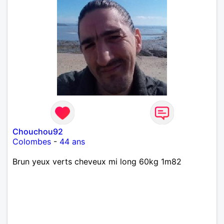
Chouchou92
Colombes
-
44 ans
Brun yeux verts cheveux mi long 60kg 1m82