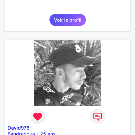
Voir le profil
David976
Bandraboua
-
25 ans