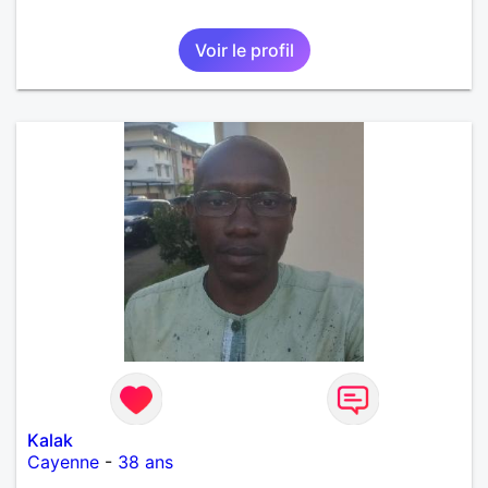
Voir le profil
Kalak
Cayenne
-
38 ans