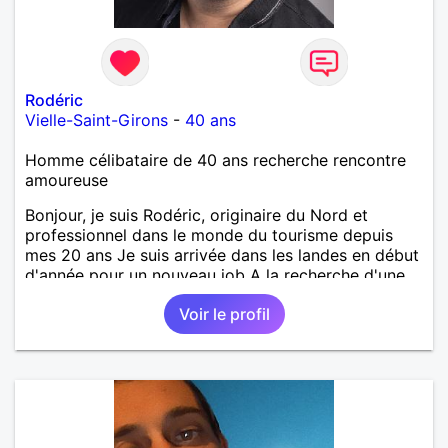
Rodéric
Vielle-Saint-Girons
-
40 ans
Homme célibataire de 40 ans recherche rencontre
amoureuse
Bonjour, je suis Rodéric, originaire du Nord et
professionnel dans le monde du tourisme depuis
mes 20 ans Je suis arrivée dans les landes en début
d'année pour un nouveau job A la recherche d'une
personne avec qui découvrir, partager et pourquoi
Voir le profil
pas aimer ;) Je suis quelqu'un d'humain, sociable
avec une pointe de taquinerie ;) Au plaisir :)